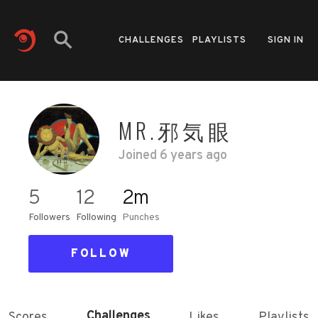
CHALLENGES
PLAYLISTS
SIGN IN
MR.邪気眼
Joined
6 years ago
5
12
2m
Followers
Following
Punches
FOLLOW
Challenges
Scores
Likes
Playlists