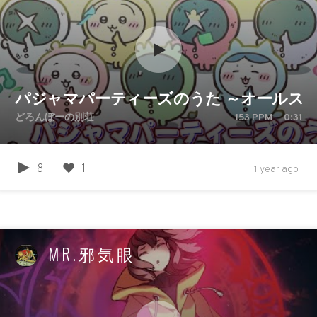
パジャマパーティーズのうた ～オールスターVe
どろんぼーの別荘
153
PPM
0:31
8
1
1 year ago
MR.邪気眼