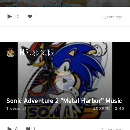
10
1
2 years ago
MR.邪気眼
Sonic Adventure 2 "Metal Harbor" Music r
Truesonic1
200
PPM
2:45
6
1
2 years ago