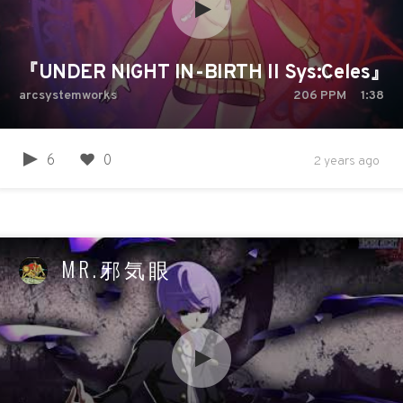
『UNDER NIGHT IN-BIRTH II Sys:Ce
arcsystemworks
206
PPM
1:38
6
0
2 years ago
MR.邪気眼