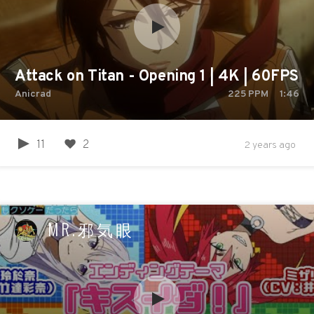
Attack on Titan - Opening 1 | 4K | 60FPS | C
Anicrad
225
PPM
1:46
11
2
2 years ago
MR.邪気眼