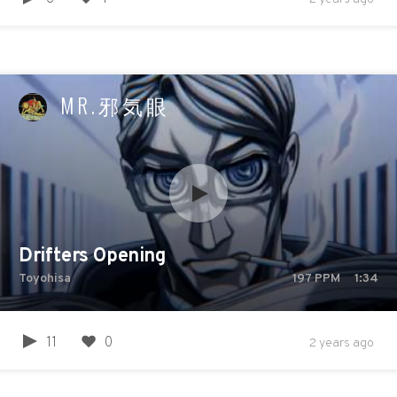
MR.邪気眼
Drifters Opening
Toyohisa
197
PPM
1:34
11
0
2 years ago