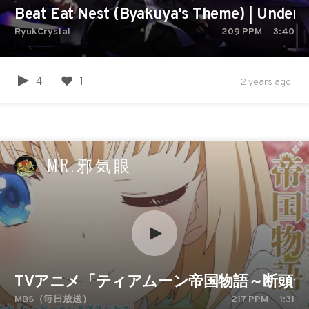
Beat Eat Nest (Byakuya's Theme) | Under N
RyukCrystal
209
PPM
3:40
4
1
2 years ago
MR.邪気眼
TVアニメ「ティアムーン帝国物語～断頭
MBS（毎日放送）
217
PPM
1:31