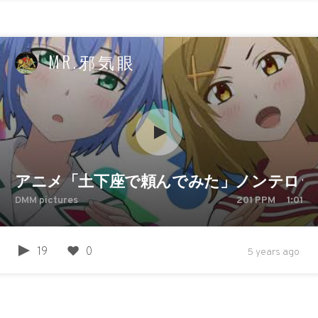
MR.邪気眼
アニメ「土下座で頼んでみた」ノンテロッ
DMM pictures
201
PPM
1:01
19
0
5 years ago