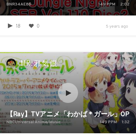
BNR34AE86
149
PPM
2:02
18
0
5 years ago
MR.邪気眼
【Ray】TVアニメ「わかば＊ガール」O
NBCUniversal Anime/Music
149
PPM
1:32