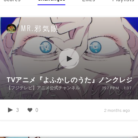
MR.邪気眼
TVアニメ『よふかしのうた』ノンクレジットO
【フジテレビ】アニメ公式チャンネル
197
PPM
1:37
3
0
2 months ago