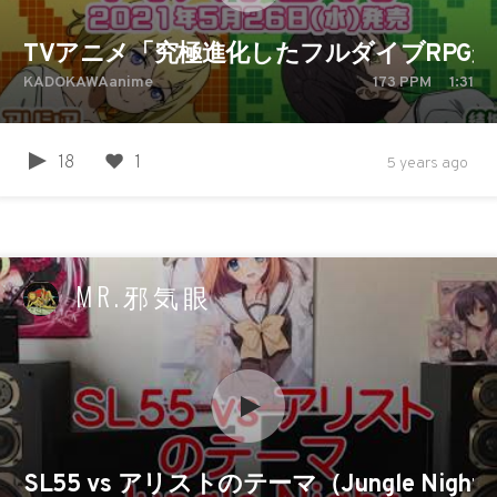
TVアニメ「究極進化したフルダイブRPG
KADOKAWAanime
173
PPM
1:31
18
1
5 years ago
MR.邪気眼
SL55 vs アリストのテーマ（Jungle Night