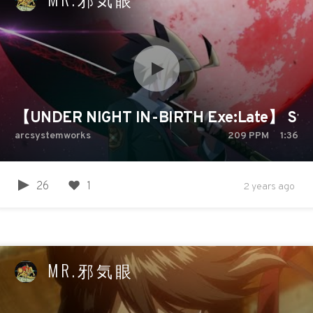
【UNDER NIGHT IN-BIRTH Exe:Late】 Ste
arcsystemworks
209
PPM
1:36
26
1
2 years ago
MR.邪気眼