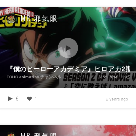
MR.邪気眼
『僕のヒーローアカデミア』ヒロアカ2期第2
TOHO animation チャンネル
255
PPM
1:35
6
1
2 years ago
MR.邪気眼