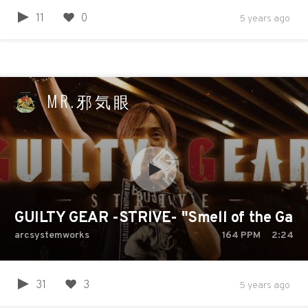
11
0
5 years ago
MR.邪気眼
GUILTY GEAR -STRIVE- "Smell of the Game
arcsystemworks
164
PPM
2:24
31
3
5 years ago