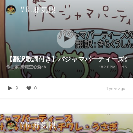
MR.邪気眼
【翻訳歌詞付き】パジャマパーティーズの
作曲家-綺羅空心斎ch
182
PPM
1:15
9
0
1 year ago
MR.邪気眼