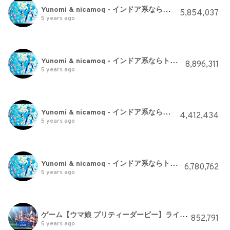
Yunomi & nicamoq - インドア系ならトラックメイカー
5,854,037
5 years ago
Yunomi & nicamoq - インドア系ならトラックメイカー
8,896,311
5 years ago
Yunomi & nicamoq - インドア系ならトラックメイカー
4,412,434
5 years ago
Yunomi & nicamoq - インドア系ならトラックメイカー
6,780,762
5 years ago
ゲーム【ウマ娘 プリティーダービー】ライブ映像「Make debut!」篇
852,791
5 years ago