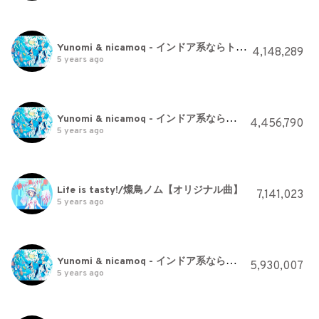
Yunomi & nicamoq - インドア系ならトラックメイカー
4,148,289
5 years ago
Yunomi & nicamoq - インドア系ならトラックメイカー
4,456,790
5 years ago
Life is tasty!/燦鳥ノム【オリジナル曲】
7,141,023
5 years ago
Yunomi & nicamoq - インドア系ならトラックメイカー
5,930,007
5 years ago