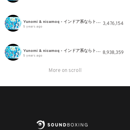
Yunomi & nicamoq - インドア系ならトラックメイカー
3,476,154
5 years ago
Yunomi & nicamoq - インドア系ならトラックメイカー
8,938,359
5 years ago
More on scroll