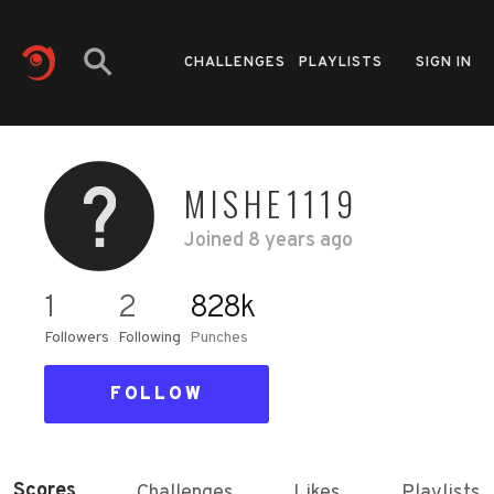
CHALLENGES
PLAYLISTS
SIGN IN
MISHE1119
Joined
8 years ago
1
2
828k
Followers
Following
Punches
FOLLOW
Scores
Challenges
Likes
Playlists